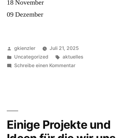
18 November
09 Dezember
Veröffentlicht
gkienzler
Juli 21, 2025
von
Veröffentlicht
Schlagwörter:
Uncategorized
aktuelles
unter
zu
Schreibe einen Kommentar
Aktuelles
aus
dem
Gemeinderat
Einige Projekte und