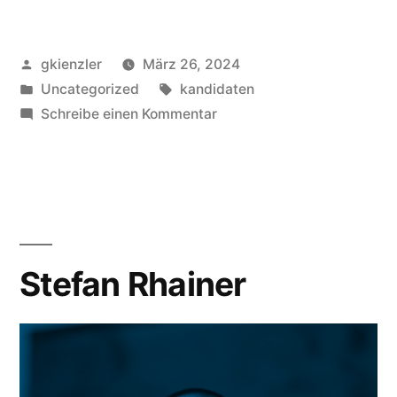
Veröffentlicht
gkienzler
März 26, 2024
von
Veröffentlicht
Schlagwörter:
Uncategorized
kandidaten
unter
zu
Schreibe einen Kommentar
Ernestine
Kluitmann
Stefan Rhainer