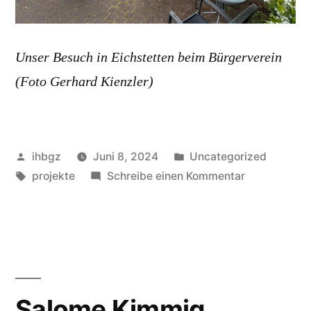
Unser Besuch in Eichstetten beim Bürgerverein
(Foto Gerhard Kienzler)
Veröffentlicht
Veröffentlicht
ihbgz
Juni 8, 2024
Uncategorized
von
Schlagwörter:
unter
zu
projekte
Schreibe einen Kommentar
Einige
Projekte
und
Ideen
für
die
Salome Kimmig