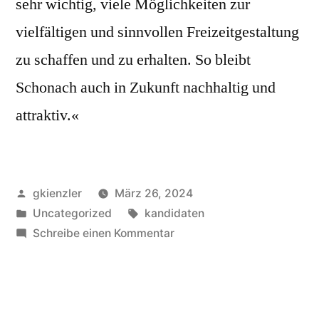
sehr wichtig, viele Möglichkeiten zur
vielfältigen und sinnvollen Freizeitgestaltung
zu schaffen und zu erhalten. So bleibt
Schonach auch in Zukunft nachhaltig und
attraktiv.«
Veröffentlicht
gkienzler
März 26, 2024
von
Veröffentlicht
Schlagwörter:
Uncategorized
kandidaten
unter
zu
Schreibe einen Kommentar
Salome
Kimmig