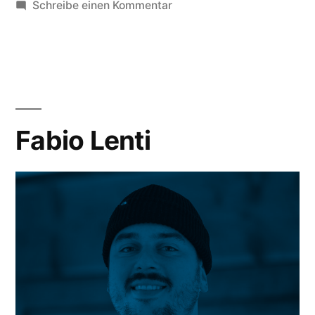
unter
zu
Schreibe einen Kommentar
Stefan
Rhainer
Fabio Lenti